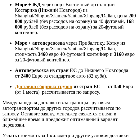
Море + ЖД
через порт Восточный до станции
Костариха (Нижний Новгород) из
Shanghai/Ningbo/Xiamen/Yantian/Xingang/Dalian, цена
209
000
рублей (без расходов на охрану) за 40-футовый,
168
000
рублей (без расходов на охрану) за 20-футовый
контейнер.
Море + автоперевозка
через Прибалтику, Котку из
Shanghai/Ningbo/Xiamen/Yantian/Xingang/Dalian,
стоимость
3460
евро 40-футовый контейнер и
3160
евро
за 20-футовый контейнер.
Автоперевозка из стран ЕС
до Нижнего Новгорода —
от
2400
Евро за стандартное авто (82 куба).
Доставка сборных грузов
из стран ЕС
— от
350
Евро
(от 1 места), рассчитывается по запросу.
Международная доставка из-за границы грузовым
автотранспортом до других городов рассчитывается по
запросу. Оставьте заявку, менеджер свяжется с вами в
ближайшее время и предложит оптимальный вариант
перевозки.
Узнать стоимость за 1 километр и другие условия доставки