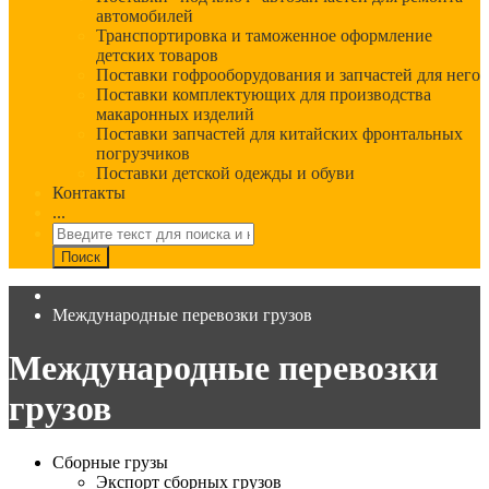
автомобилей
Транспортировка и таможенное оформление
детских товаров
Поставки гофрооборудования и запчастей для него
Поставки комплектующих для производства
макаронных изделий
Поставки запчастей для китайских фронтальных
погрузчиков
Поставки детской одежды и обуви
Контакты
...
Международные перевозки грузов
Международные перевозки
грузов
Сборные грузы
Экспорт сборных грузов