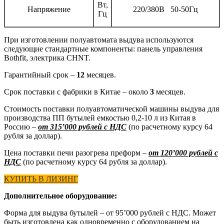
Вт,
Напряжение
220/380В 50-50Гц
Гц
При изготовлении полуавтомата выдува используются
следующие стандартные компоненты: панель управления
Bothfit, электрика CHNT.
Гарантийный срок –
12
месяцев.
Срок поставки с фабрики в Китае – около
3
месяцев.
Стоимость поставки полуавтоматической машины выдува для
производства ПП бутылей емкостью 0,2-10 л из Китая в
Россию –
от 315’000 рублей с НДС
(по расчетному курсу 64
рубля за доллар).
Цена поставки печи разогрева преформ –
от 120’000 рублей с
НДС
(по расчетному курсу 64 рубля за доллар).
КУПИТЬ В ЛИЗИНГ
Дополнительное оборудование:
Форма для выдува бутылей – от 95’000 рублей с НДС. Может
быть изготовлена как одновременно с оборудованием на